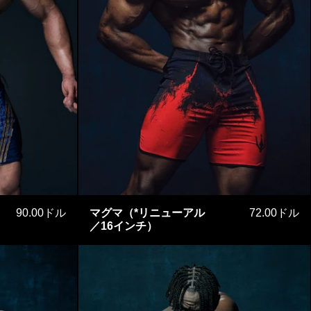
アー・ディープブルー
マグマ（*リニューアル
90.00ドル
マグマ（*リニューアル
72.00ドル
／16インチ）
クフィジーク HIGH ver.
ピンクブラッド