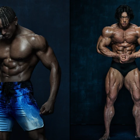
名門
クラシッ