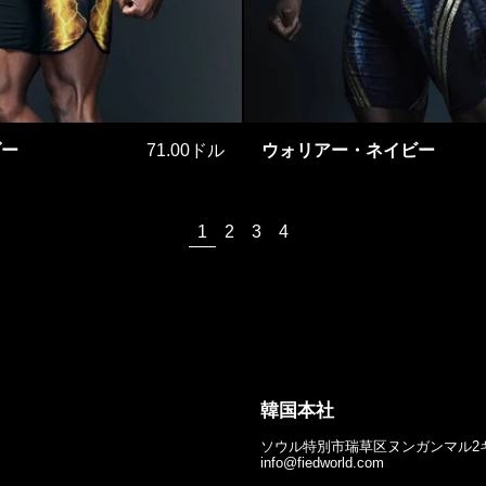
ョン
ヤングサンダー
ウォリ
ダー
71.00ドル
ウォリアー・ネイビー
ページ
ページ
ページ
ページ
1
2
3
4
韓国本社
ソウル特別市瑞草区ヌンガンマル2ギル
info@fiedworld.com