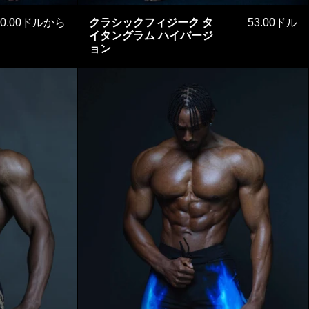
クフィジーク LOW ver.
クラシックフィジーク 
50.00ドルから
クラシックフィジーク タ
53.00ドル
イタングラム ハイバージ
ョン
アー・ネイビー
ブレイジングブルー