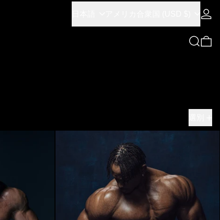
言語
国／地域
ログ
日本語
アメリカ合衆国 (USD $)
検索
0
選別
アー・ディープブルー
マグマ（*リニューアル