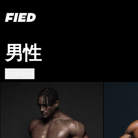
男性
60製品
フィルター
マグマホワイト