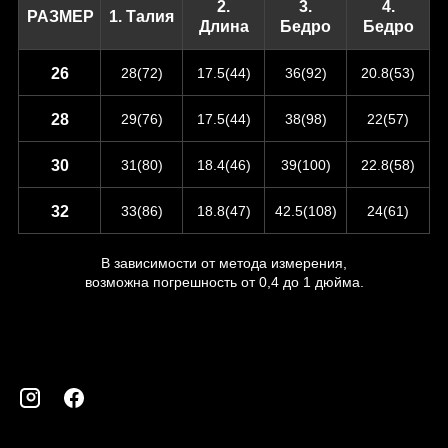
2.
3.
4.
РАЗМЕР
1. Талия
Длина
Бедро
Бедро
26
28(72)
17.5(44)
36(92)
20.8(53)
28
29(76)
17.5(44)
38(98)
22(57)
30
31(80)
18.4(46)
39(100)
22.8(58)
32
33(86)
18.8(47)
42.5(108)
24(61)
В зависимости от метода измерения,
возможна погрешность от 0,4 до 1 дюйма.
Инстаграм
Фейсбук