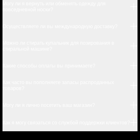
Могу ли я вернуть или обменять одежду для
повседневной носки?
Осуществляете ли вы международную доставку?
Можно ли стирать купальник для позирования в
стиральной машине?
Какие способы оплаты вы принимаете?
Как часто вы пополняете запасы распроданных
товаров?
Могу ли я лично посетить ваш магазин?
Как я могу связаться со службой поддержки клиентов?