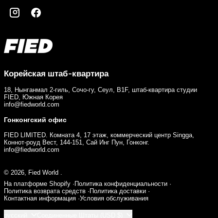
Инстаграм
Фейсбук
Корейская штаб-квартира
18, Нынганмал 2-гиль, Сочо-гу, Сеул, B1F, штаб-квартира студии
FIED, Южная Корея
info@fiedworld.com
Гонконгский офис
FIED LIMITED. Комната 4, 17 этаж, коммерческий центр Singga,
Коннот-роуд Вест, 144-151, Сай Инг Пун, Гонконг.
info@fiedworld.com
© 2026,
Fied World
.
На платформе Shopify
Политика конфиденциальности
Политика возврата средств
Политика доставки
Контактная информация
Условия обслуживания
Язык
Страна/регион
русский
Соединенные Штаты (USD $)