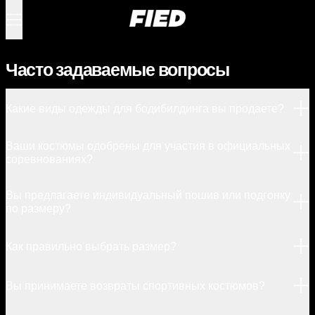
Меню
0 товаров
Часто задаваемые вопросы
Какие виды одежды для бодибилдинга вы продаете?
Ваши костюмы одобрены для участия в официальных
соревнованиях?
Вы предлагаете индивидуальный пошив или подгонку
по размеру?
Как правильно выбрать размер?
Вы принимаете возвраты спортивных костюмов?