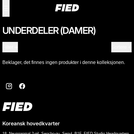
Meny
0 varer
UNDERDELER (DAMER)
0 produkter
Filter
Sortere
Beklager, det finnes ingen produkter i denne kolleksjonen.
Instagram
Facebook
Koreansk hovedkvarter
18, Neunganmal 2-gil, Seocho-gu, Seoul, B1F, FIED Studio Headquarters,