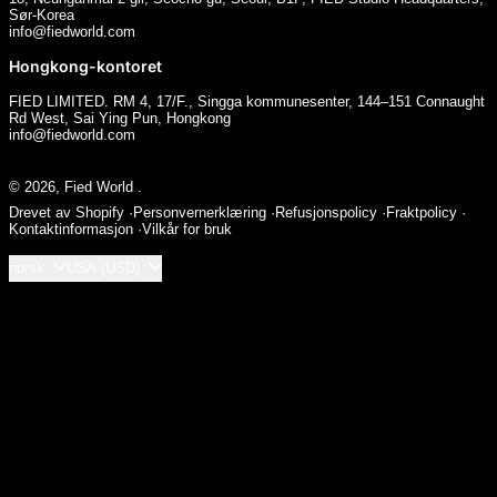
Sør-Korea
info@fiedworld.com
Hongkong-kontoret
FIED LIMITED. RM 4, 17/F., Singga kommunesenter, 144–151 Connaught
Rd West, Sai Ying Pun, Hongkong
info@fiedworld.com
© 2026,
Fied World
.
Drevet av Shopify
Personvernerklæring
Refusjonspolicy
Fraktpolicy
Kontaktinformasjon
Vilkår for bruk
Språk
Land/region
norsk
USA (USD)