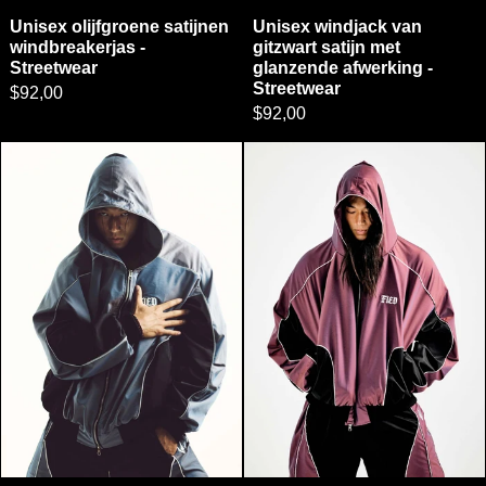
Unisex olijfgroene satijnen windbreakerjas - Streetwear
Unisex windjack van
Unisex olijfgroene satijnen
Unisex windjack van
windbreakerjas -
gitzwart satijn met
Streetwear
glanzende afwerking -
Streetwear
$92,00
$92,00
Sky Pearl Hood Jumper
Wijnkleurige pa
Sky Pearl Hood Jumper
Wijnkleurige parel