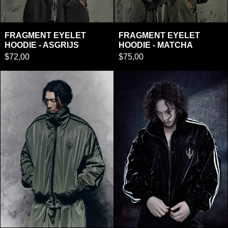
FRAGMENT EYELET HOODIE - ASGRIJS
FRAGMENT EYELE
FRAGMENT EYELET
FRAGMENT EYELET
HOODIE - ASGRIJS
HOODIE - MATCHA
$72,00
$75,00
Unisex olijfgroene satijnen windbreakerjas - St
Unisex windjack