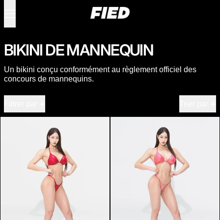
Menu
0 articles
BIKINI DE MANNEQUIN
Un bikini conçu conformément au règlement officiel des
concours de mannequins.
16 produits
Filtrer par
Trier par
Rouge rubis
Rouge fraise