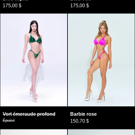
175,00 $
175,00 $
Vert émeraude profond
Barbie rose
Vert émeraude profond
Barbie rose
Vert émeraude profond
Barbie rose
Épuisé
150,70 $
Corail écarlate
Argent Minuit