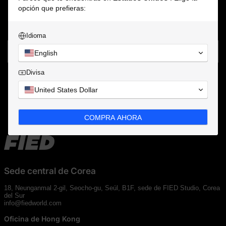
{ "sections": { "login-form": { "type": "login-template" } }, "order":
opción que prefieras:
["login-form"] }
Idioma
Iniciar sesión con Google
English
Divisa
United States Dollar
Instagram
Facebook
COMPRA AHORA
Sede central de Corea
18, Neunganmal 2-gil, Seocho-gu, Seúl, B1F, sede de FIED Studio, Corea
del Sur
info@fiedworld.com
Oficina de Hong Kong