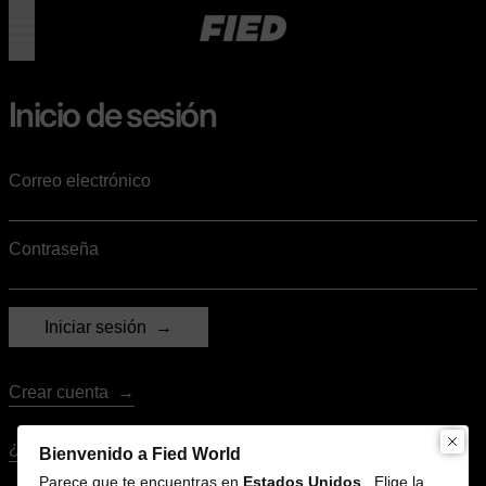
Menú
0 artículos
Inicio de sesión
Correo electrónico
Contraseña
Iniciar sesión
Crear cuenta
¿Olvidaste tu contraseña?
Bienvenido a Fied World
Parece que te encuentras en
Estados Unidos
. Elige la