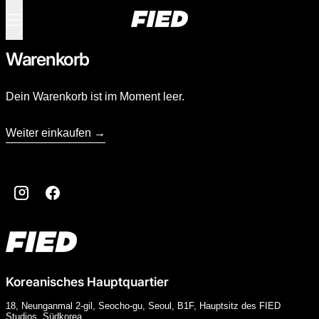
Menü
0 Produkte
Warenkorb
Dein Warenkorb ist im Moment leer.
Weiter einkaufen
Wird geladen ...
Instagram
Facebook
Koreanisches Hauptquartier
18, Neunganmal 2-gil, Seocho-gu, Seoul, B1F, Hauptsitz des FIED
Studios, Südkorea