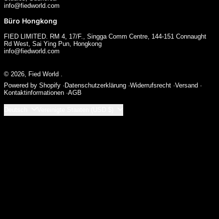
info@fiedworld.com
Büro Hongkong
FIED LIMITED. RM 4, 17/F., Singga Comm Centre, 144-151 Connaught
Rd West, Sai Ying Pun, Hongkong
info@fiedworld.com
© 2026,
Fied World
.
Powered by Shopify
Datenschutzerklärung
Widerrufsrecht
Versand
Kontaktinformationen
AGB
Sprache
Land/Region
Deutsch
Vereinigte Staaten (USD $)