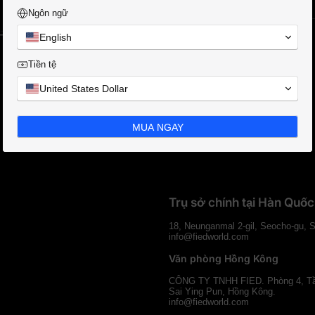
2XL
33(84.5)
20.5(52)
Ngôn ngữ
English
Tùy thuộc vào phương pháp đo,
Tiền tệ
sai số có thể nằm trong khoảng từ 0,4 đến 1 inch.
United States Dollar
MUA NGAY
Trụ sở chính tại Hàn Quốc
18, Neunganmal 2-gil, Seocho-gu, 
info@fiedworld.com
Văn phòng Hồng Kông
CÔNG TY TNHH FIED. Phòng 4, Tần
Sai Ying Pun, Hồng Kông.
info@fiedworld.com