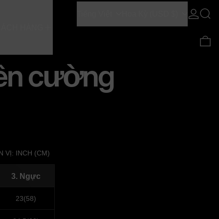
Ngôn ngữ
Quốc gia/vùng
Đăng nh
Tìm k
Tiếng Việt
Hoa Kỳ (USD $)
HÁCH HÀNG
0 
iên cường
 VỊ: INCH (CM)
3. Ngực
23(58)