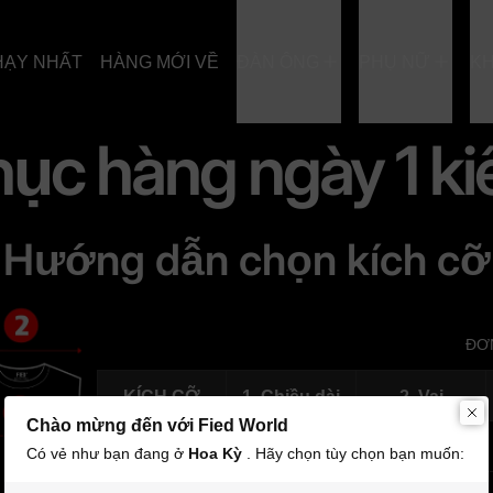
HẠY NHẤT
HÀNG MỚI VỀ
ĐÀN ÔNG
PHỤ NỮ
K
phục hàng ngày 1 k
Hướng dẫn chọn kích cỡ
ĐƠN
KÍCH CỠ
1. Chiều dài
2. Vai
Chào mừng đến với Fied World
XL
32,5(82,5)
20(50)
Có vẻ như bạn đang ở
Hoa Kỳ
. Hãy chọn tùy chọn bạn muốn: