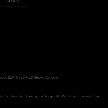
24.5(62)
Seoul, B1F, Trụ sở FIED Studio, Hàn Quốc
g 17, Trung tâm Thương mại Singga, 144-151 Đường Connaught Tây,