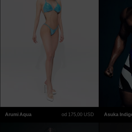
Arumi Aqua
Arumi Aqua
od 175,00 USD
Asuka Indig
Szorty bermudzkie w kolorze wyblakłej 