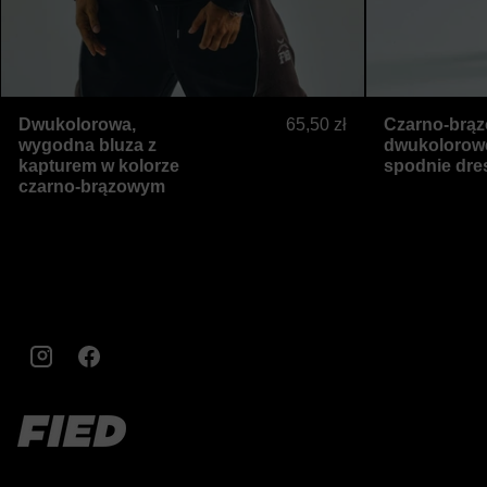
Dwukolorowa, wygodna bluza z kaptur
Dwukolorowa,
65,50 zł
Czarno-brąz
wygodna bluza z
dwukolorow
kapturem w kolorze
spodnie dr
czarno-brązowym
Instagram
Facebook