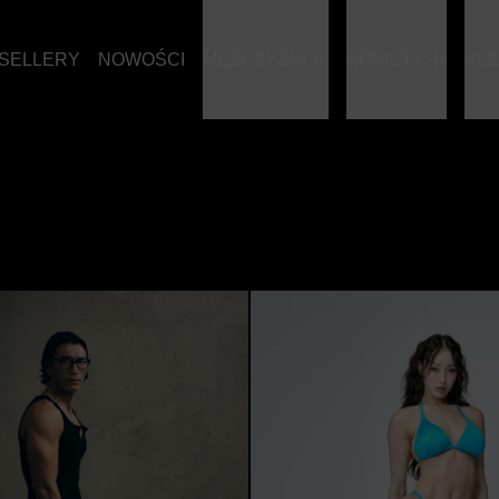
SELLERY
NOWOŚCI
MĘŻCZYŹNI
KOBIETY
KLI
CZARNE
SZEROKIE SPODNIE AIR KENDO – SZARE
Woda