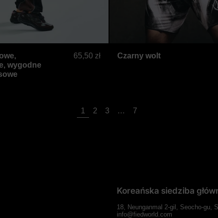
em w kolorze czarno-brązowym
Czarno-brązowe, dwukolorowe, wygodne spodnie dre
Czarny 
owe,
65,50 zł
Czarny wolt
e, wygodne
esowe
strona
strona
strona
strona
strona
1
2
3
…
7
Koreańska siedziba głów
18, Neunganmal 2-gil, Seocho-gu, 
info@fiedworld.com