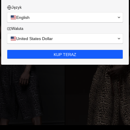
Język
English
Waluta
United States Dollar
KUP TERAZ
szarości
Szorty bermudy w panterkę Głęboka szarość
Szorty 