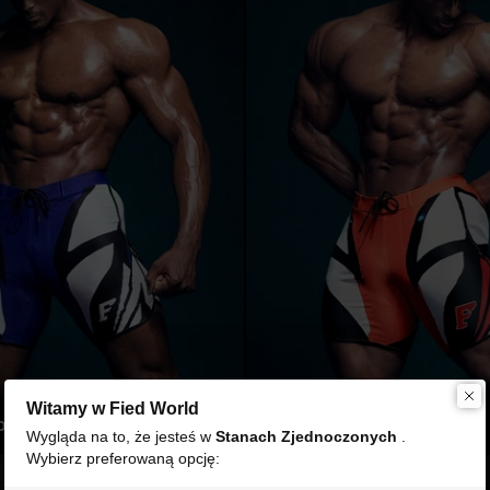
Asuka Indigo
Asuka 
Witamy w Fied World
o
79,00 zł
Asuka Orange
Wygląda na to, że jesteś w
Stanach Zjednoczonych
.
Wybierz preferowaną opcję:
szarości
Szorty bermudy w panterkę Głęboka szarość
Szorty 