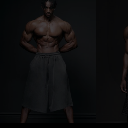
Szorty bermudzkie w kolorze wyblakłej 