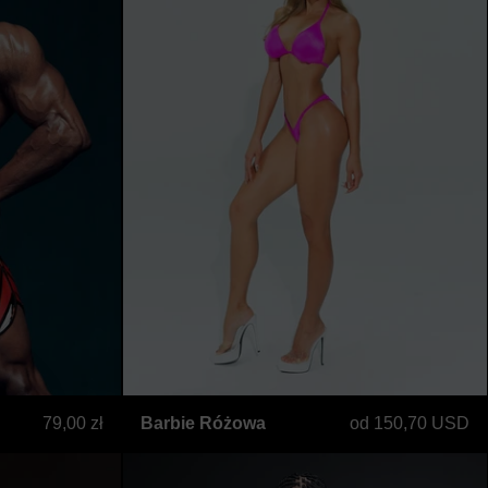
Orange
Barbie Różowa
79,00 zł
Barbie Różowa
od 150,70 USD
bermudzkie w panterkę w kolorze złotym
Szorty bermudzkie w pa