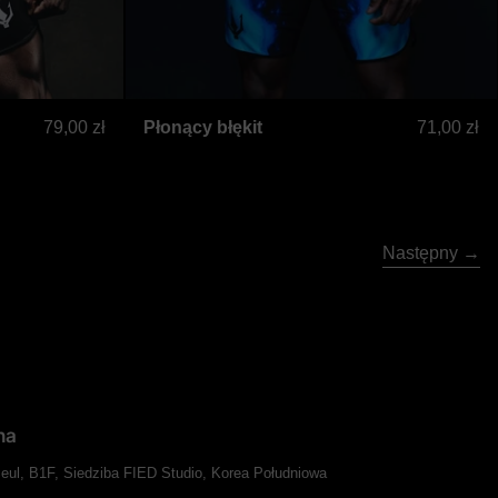
sowe
wolt
Płonący błękit
79,00 zł
Płonący błękit
71,00 zł
Następny
na
Seul, B1F, Siedziba FIED Studio, Korea Południowa