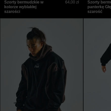
Szorty bermudzkie w
64,00 zł
Szorty berm
kolorze wyblakłej
panterkę Gł
szarości
szarość
Dwukolorowa, wygodna bluza z kaptur