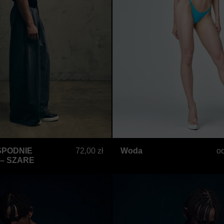
CZARNE
SZEROKIE SPODNIE AIR KENDO – SZARE
Woda
SPODNIE
72,00 zł
Woda
o
 – SZARE
Asuka Indigo
Asuka 