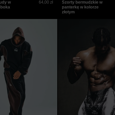
udy w
64,00 zł
Szorty bermudzkie w
ęboka
panterkę w kolorze
złotym
em w kolorze czarno-brązowym
Czarno-brązowe, dwukolorowe, wygodne spodnie dre
Czarny 