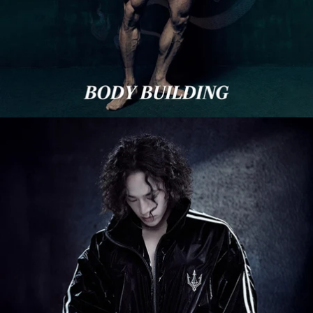
Welcome to Fied World
It seems that you are in
United States
. Choose the option
you prefer:
Language
English
Currency
United States Dollar
SHOP NOW